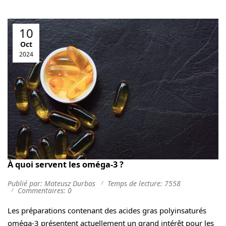
10
Oct
2024
À quoi servent les oméga-3 ?
Publié par: Mateusz Durbas
Temps de lecture: 7558
Commentaires: 0
Les préparations contenant des acides gras polyinsaturés
oméga-3 présentent actuellement un grand intérêt pour les