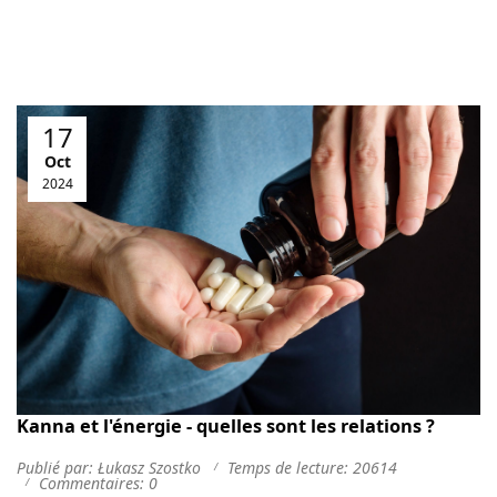
17
Oct
2024
Kanna et l'énergie - quelles sont les relations ?
Publié par: Łukasz Szostko
Temps de lecture: 20614
Commentaires: 0