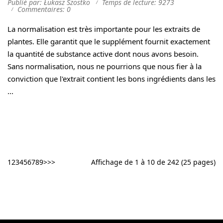
Publié par: Łukasz Szostko
Temps de lecture: 9273
Commentaires: 0
La normalisation est très importante pour les extraits de
plantes. Elle garantit que le supplément fournit exactement
la quantité de substance active dont nous avons besoin.
Sans normalisation, nous ne pourrions que nous fier à la
conviction que l'extrait contient les bons ingrédients dans les
...
1
2
3
4
5
6
7
8
9
>
>>
Affichage de 1 à 10 de 242 (25 pages)