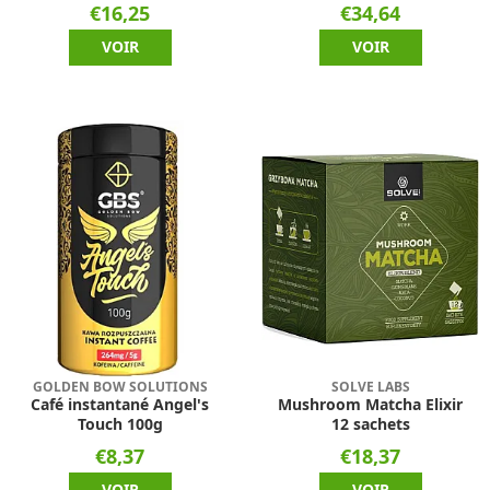
€16,25
€34,64
VOIR
VOIR
GOLDEN BOW SOLUTIONS
SOLVE LABS
Café instantané Angel's
Mushroom Matcha Elixir
Touch 100g
12 sachets
€8,37
€18,37
VOIR
VOIR