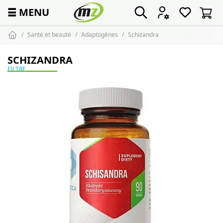
☰
MENU
Santé et beauté
Adaptogènes
Schizandra
SCHIZANDRA
FILTRE