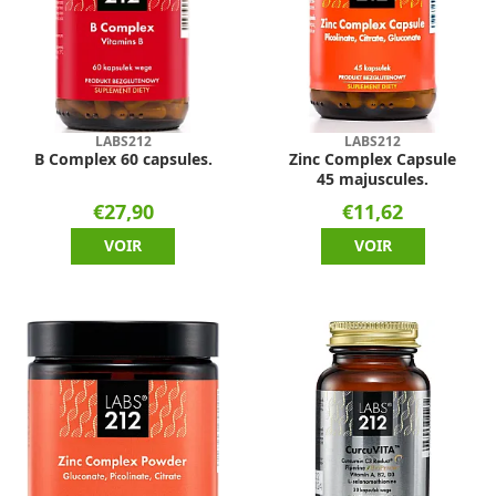
LABS212
LABS212
B Complex 60 capsules.
Zinc Complex Capsule
45 majuscules.
€27,90
€11,62
VOIR
VOIR