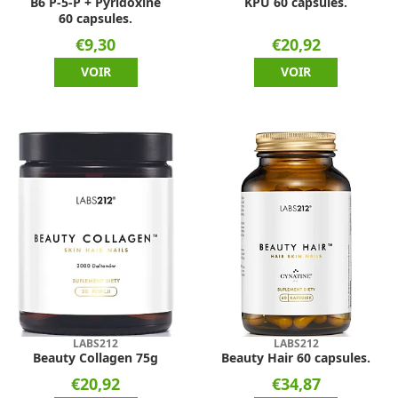
B6 P-5-P + Pyridoxine
KPU 60 capsules.
60 capsules.
€9,30
€20,92
VOIR
VOIR
LABS212
LABS212
Beauty Collagen 75g
Beauty Hair 60 capsules.
€20,92
€34,87