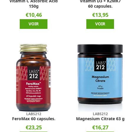
Vitamin C Ascorbic Acid
Vitamin D3 + K2MK7
150g
60 capsules.
€10,46
€13,95
VOIR
VOIR
LABS212
LABS212
FeroMax 60 capsules.
Magnesium Citrate 63 g
€23,25
€16,27