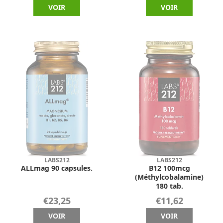
VOIR
VOIR
LABS212
LABS212
ALLmag 90 capsules.
B12 100mcg
(Méthylcobalamine)
180 tab.
€23,25
€11,62
VOIR
VOIR