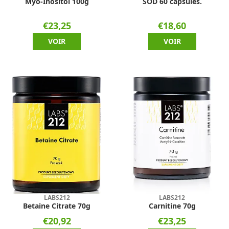
Myo-Inositol 100g
SOD 60 capsules.
€23,25
€18,60
VOIR
VOIR
LABS212
LABS212
Betaine Citrate 70g
Carnitine 70g
€20,92
€23,25