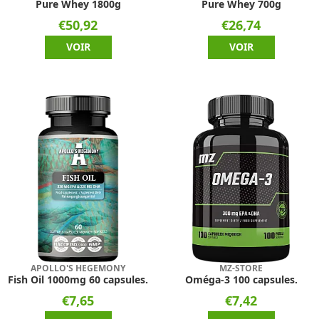
Pure Whey 1800g
Pure Whey 700g
€50,92
€26,74
VOIR
VOIR
APOLLO'S HEGEMONY
MZ-STORE
Fish Oil 1000mg 60 capsules.
Oméga-3 100 capsules.
€7,65
€7,42