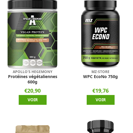
APOLLO'S HEGEMONY
MZ-STORE
Protéines végétaliennes
WPC EcoNo 750g
600g
€20,90
€19,76
VOIR
VOIR