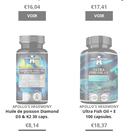
€16,04
€17,41
VOIR
VOIR
APOLLO'S HEGEMONY
APOLLO'S HEGEMONY
Huile de poisson Diamond
Ultra Fish Oil + E
D3 & K2 30 caps.
100 capsules.
€8,14
€18,37