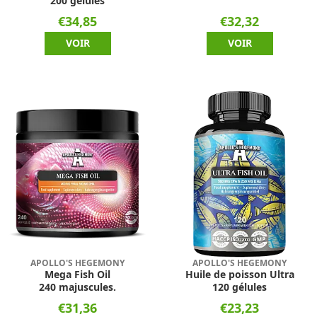
200 gélules
€34,85
€32,32
VOIR
VOIR
APOLLO'S HEGEMONY
APOLLO'S HEGEMONY
Mega Fish Oil
Huile de poisson Ultra
240 majuscules.
120 gélules
€31,36
€23,23