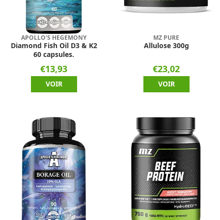
APOLLO'S HEGEMONY
MZ PURE
Diamond Fish Oil D3 & K2
Allulose 300g
60 capsules.
€13,93
€23,02
VOIR
VOIR