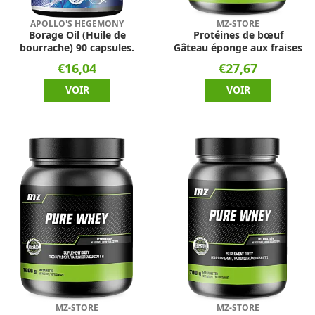
APOLLO'S HEGEMONY
MZ-STORE
Borage Oil (Huile de
Protéines de bœuf
bourrache) 90 capsules.
Gâteau éponge aux fraises
€16,04
€27,67
VOIR
VOIR
MZ-STORE
MZ-STORE