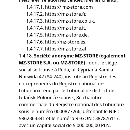
mettre en relation les vendeurs et les clients :
1.4.17.1. https:// mz-store.com
1.4.17.2. https://mz-store.fr,
1.4.17.3. https://mz-store.co.uk,
1.4.17.4. https://mz-store.it,
1.4.17.5. https://mz-store.de,
1.4.17.6. https:/mz-store.es,
1.4.17.7. https://mz-store.at.
1.4.18.
Société anonyme MZ-STORE (également
MZ-STORE S.A. ou MZ-STORE)
- dont le siège
social se trouve à Reda, ul. Cypriana Kamila
Norwida 47 (84-240), inscrite au Registre des
entrepreneurs du Registre national des
tribunaux tenu par le Tribunal de district de
Gdańsk-Północ à Gdańsk, 8e chambre
commerciale du Registre national des tribunaux
sous le numéro 0000877266, détenant le NIP :
5862363341 et le numéro REGON : 387876117,
avec un capital social de 5 000 000,00 PLN,