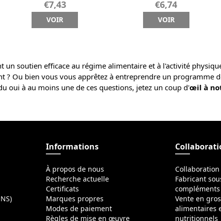
€7,43
€6,74
VOIR
VOIR
 un soutien efficace au régime alimentaire et à l'activité physiq
nt ? Ou bien vous vous apprêtez à entreprendre un programme de
du oui à au moins une de ces questions, jetez un coup d'
œil à no
Informations
Collaborat
À propos de nous
Collaboration
Recherche actuelle
Fabricant sou
Certificats
compléments 
ONS)
Marques propres
Vente en gro
Modes de paiement
alimentaires
Règles de mise en œuvre
nutritionnels