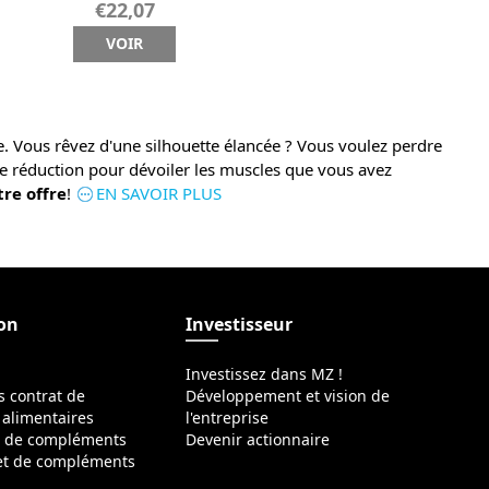
€22,07
VOIR
ue. Vous rêvez d'une silhouette élancée ? Vous voulez perdre
 réduction pour dévoiler les muscles que vous avez
tre offre
!
EN SAVOIR PLUS
ion
Investisseur
Investissez dans MZ !
s contrat de
Développement et vision de
alimentaires
l'entreprise
s de compléments
Devenir actionnaire
 et de compléments