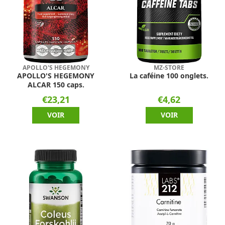
APOLLO'S HEGEMONY
MZ-STORE
APOLLO'S HEGEMONY
La caféine 100 onglets.
ALCAR 150 caps.
€23,21
€4,62
VOIR
VOIR