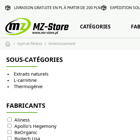
LIVRAISON GRATUITE EN PL À PARTIR DE 200 PLN
EXPÉDITION SOU
CATÉGORIES
FA
Gym et fitness
Amincissement
SOUS-CATÉGORIES
Extraits naturels
L-carnitine
Thermogénie
FABRICANTS
Aliness
Apollo's Hegemony
BeOrganic
Biotech Usa