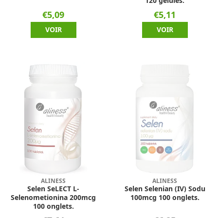
120 gélules.
€5,09
€5,11
VOIR
VOIR
ALINESS
ALINESS
Selen SeLECT L-
Selen Selenian (IV) Sodu
Selenometionina 200mcg
100mcg 100 onglets.
100 onglets.