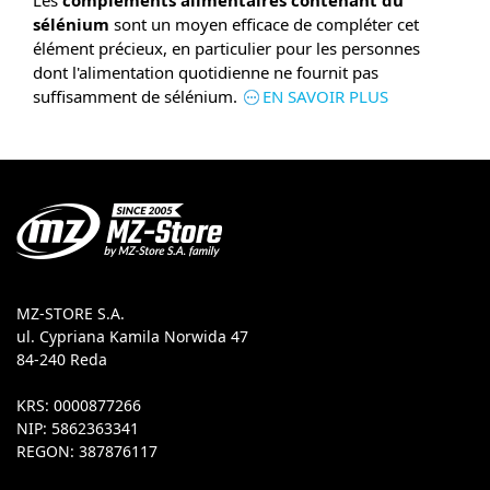
Les
compléments alimentaires contenant du
sélénium
sont un moyen efficace de compléter cet
élément précieux, en particulier pour les personnes
dont l'alimentation quotidienne ne fournit pas
suffisamment de sélénium.
EN SAVOIR PLUS
MZ-STORE S.A.
ul. Cypriana Kamila Norwida 47
84-240 Reda
KRS: 0000877266
NIP: 5862363341
REGON: 387876117