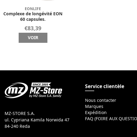
EONLIFE
Complexe de longévité EON
60 capsules.
€83,39
VOIR
Service clientèle
Nous contacter
Marques
Expédition
MZ-STORE S.A.
FAQ (FOIRE AUX QUESTI
ul. Cypriana Kamila Norwida 47
84-240 Reda