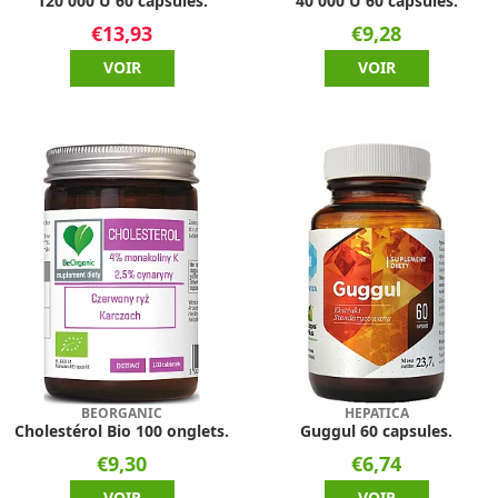
120 000 U 60 capsules.
40 000 U 60 capsules.
€13,93
€9,28
VOIR
VOIR
BEORGANIC
HEPATICA
Cholestérol Bio 100 onglets.
Guggul 60 capsules.
€9,30
€6,74
VOIR
VOIR