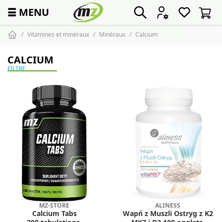
☰
MENU
Vitamines et minéraux
Minéraux
Calcium
CALCIUM
FILTRE
MZ-STORE
ALINESS
Calcium Tabs
Wapń z Muszli Ostryg z K2