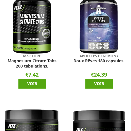
MZ-STORE
APOLLO'S HEGEMONY
Magnesium Citrate Tabs
Doux Rêves 180 capsules.
200 tabulations.
€7,42
€24,39
VOIR
VOIR