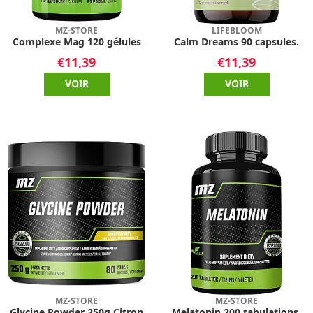
MZ-STORE
LIFEBLOOM
Complexe Mag 120 gélules
Calm Dreams 90 capsules.
€11,39
€11,39
VOIR
VOIR
MZ-STORE
MZ-STORE
Glycine Powder 250g Citron
Melatonin 200 tabulations.