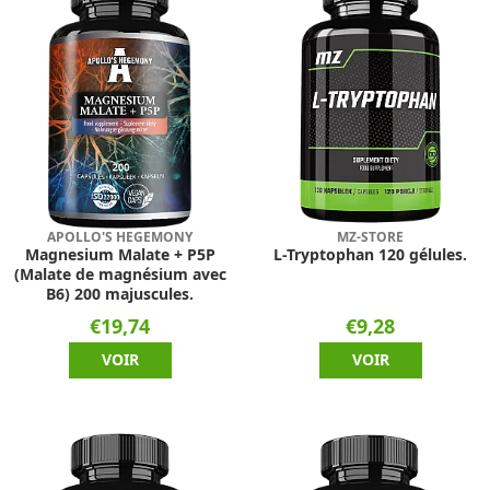
APOLLO'S HEGEMONY
MZ-STORE
Magnesium Malate + P5P
L-Tryptophan 120 gélules.
(Malate de magnésium avec
B6) 200 majuscules.
€19,74
€9,28
VOIR
VOIR