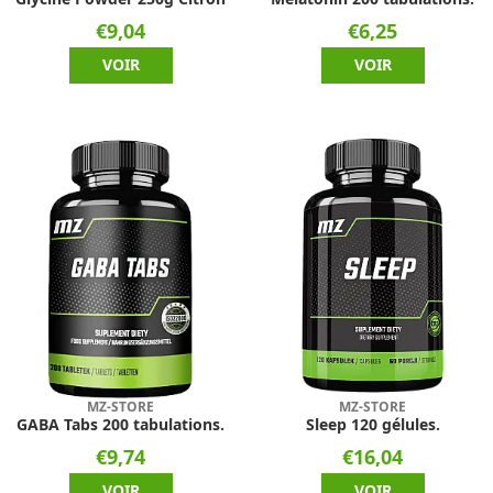
€9,04
€6,25
VOIR
VOIR
MZ-STORE
MZ-STORE
GABA Tabs 200 tabulations.
Sleep 120 gélules.
€9,74
€16,04
VOIR
VOIR