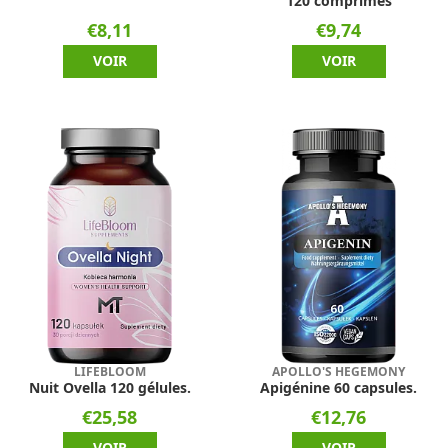
120 comprimés
€8,11
€9,74
VOIR
VOIR
LIFEBLOOM
APOLLO'S HEGEMONY
Nuit Ovella 120 gélules.
Apigénine 60 capsules.
€25,58
€12,76
VOIR
VOIR