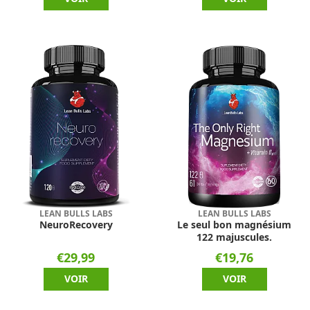
LEAN BULLS LABS
LEAN BULLS LABS
NeuroRecovery
Le seul bon magnésium
122 majuscules.
€29,99
€19,76
VOIR
VOIR