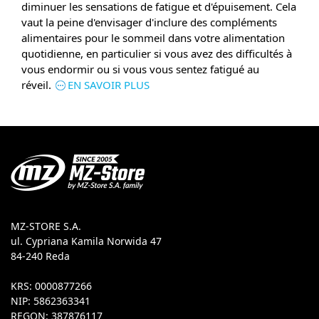
diminuer les sensations de fatigue et d'épuisement. Cela
vaut la peine d'envisager d'inclure des compléments
alimentaires pour le sommeil dans votre alimentation
quotidienne, en particulier si vous avez des difficultés à
vous endormir ou si vous vous sentez fatigué au
réveil.
EN SAVOIR PLUS
MZ-STORE S.A.
ul. Cypriana Kamila Norwida 47
84-240 Reda
KRS: 0000877266
NIP: 5862363341
REGON: 387876117