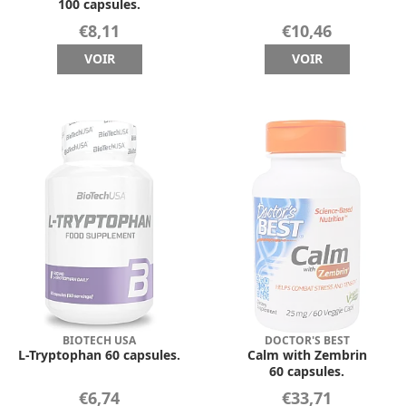
100 capsules.
€8,11
€10,46
VOIR
VOIR
BIOTECH USA
DOCTOR'S BEST
L-Tryptophan 60 capsules.
Calm with Zembrin
60 capsules.
€6,74
€33,71