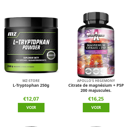
MZ-STORE
APOLLO'S HEGEMONY
L-Tryptophan 250g
Citrate de magnésium + P5P
200 majuscules.
€12,07
€16,25
VOIR
VOIR