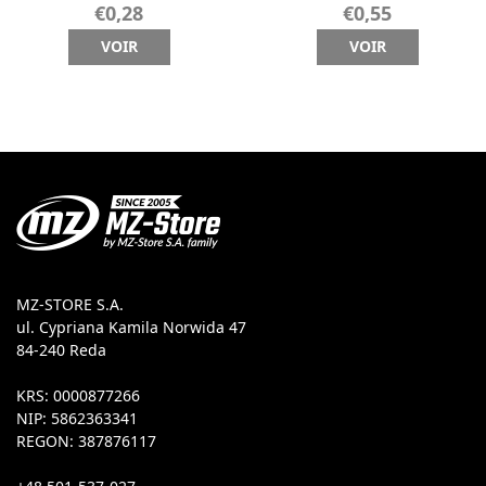
€0,28
€0,55
VOIR
VOIR
MZ-STORE S.A.
ul. Cypriana Kamila Norwida 47
84-240 Reda
KRS: 0000877266
NIP: 5862363341
REGON: 387876117