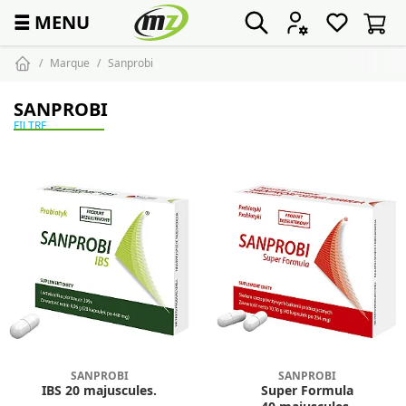
☰
MENU
Marque
Sanprobi
SANPROBI
FILTRE
SANPROBI
SANPROBI
IBS 20 majuscules.
Super Formula