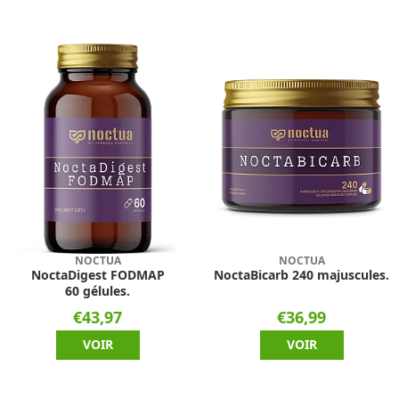
NOCTUA
NOCTUA
NoctaDigest FODMAP
NoctaBicarb 240 majuscules.
60 gélules.
€43,97
€36,99
VOIR
VOIR