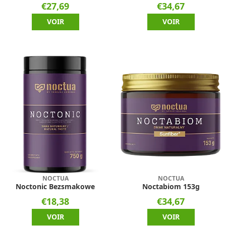
€27,69
€34,67
VOIR
VOIR
NOCTUA
NOCTUA
Noctonic Bezsmakowe
Noctabiom 153g
€18,38
€34,67
VOIR
VOIR