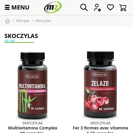
☰
MENU
Marque
Skoczylas
SKOCZYLAS
FILTRE
SKOCZYLAS
SKOCZYLAS
Multiwitamina Complex
Fer 3 formes avec vitamine