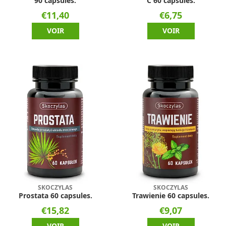
90 capsules.
C 60 capsules.
€11,40
€6,75
VOIR
VOIR
SKOCZYLAS
SKOCZYLAS
Prostata 60 capsules.
Trawienie 60 capsules.
€15,82
€9,07
VOIR
VOIR