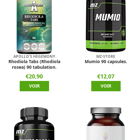
APOLLO'S HEGEMONY
MZ-STORE
Rhodiola Tabs (Rhodiola
Mumio 90 capsules.
rosea) 90 tabulation.
€20,90
€12,07
VOIR
VOIR