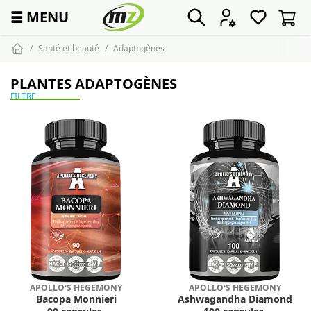
☰
MENU
Santé et beauté
Adaptogènes
PLANTES ADAPTOGÈNES
FILTRE
APOLLO'S HEGEMONY
APOLLO'S HEGEMONY
Bacopa Monnieri
Ashwagandha Diamond