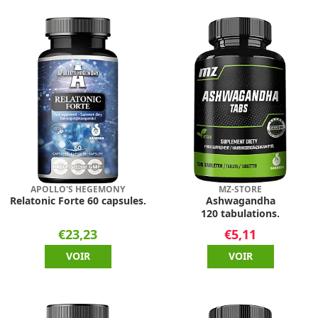
APOLLO'S HEGEMONY
MZ-STORE
Relatonic Forte 60 capsules.
Ashwagandha
120 tabulations.
€23,23
€5,11
VOIR
VOIR