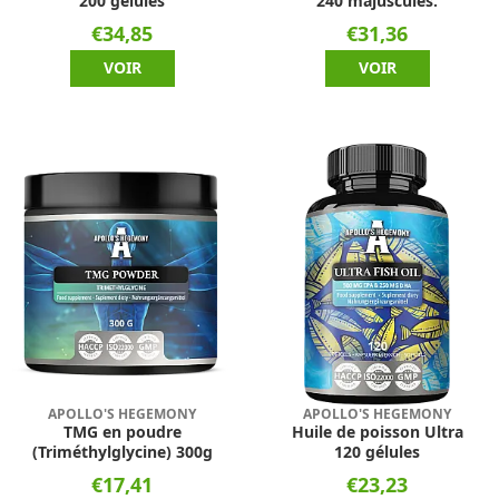
200 gélules
240 majuscules.
€34,85
€31,36
VOIR
VOIR
APOLLO'S HEGEMONY
APOLLO'S HEGEMONY
TMG en poudre
Huile de poisson Ultra
(Triméthylglycine) 300g
120 gélules
€17,41
€23,23