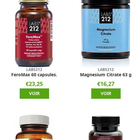
LABS212
LABS212
FeroMax 60 capsules.
Magnesium Citrate 63 g
€23,25
€16,27
VOIR
VOIR