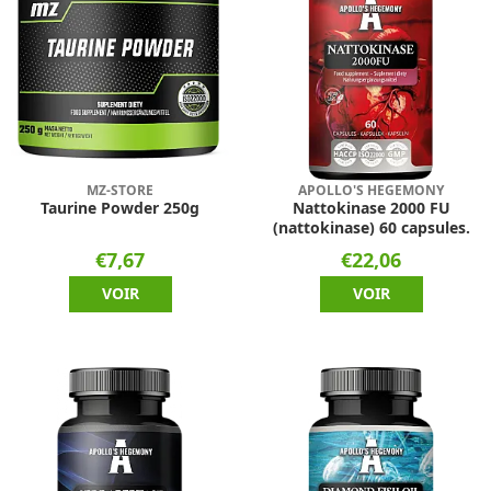
MZ-STORE
APOLLO'S HEGEMONY
Taurine Powder 250g
Nattokinase 2000 FU
(nattokinase) 60 capsules.
€7,67
€22,06
VOIR
VOIR