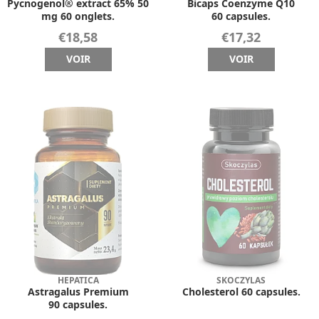
Pycnogenol® extract 65% 50
Bicaps Coenzyme Q10
mg 60 onglets.
60 capsules.
€18,58
€17,32
VOIR
VOIR
HEPATICA
SKOCZYLAS
Astragalus Premium
Cholesterol 60 capsules.
90 capsules.