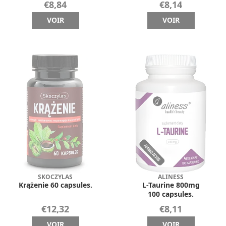
€8,84
€8,14
VOIR
VOIR
SKOCZYLAS
ALINESS
Krążenie 60 capsules.
L-Taurine 800mg
100 capsules.
€12,32
€8,11
VOIR
VOIR