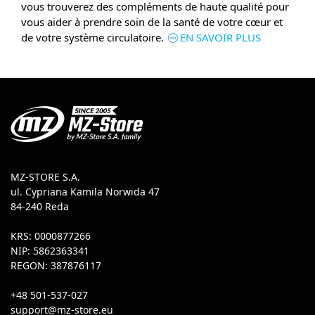
vous trouverez des compléments de haute qualité pour
vous aider à prendre soin de la santé de votre cœur et
de votre système circulatoire.
EN SAVOIR PLUS
MZ-STORE S.A.
ul. Cypriana Kamila Norwida 47
84-240 Reda
KRS: 0000877266
NIP: 5862363341
REGON: 387876117
+48 501-537-027