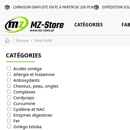
LIVRAISON GRATUITE EN PL À PARTIR DE 200 PLN
EXPÉDITION SOU
CATÉGORIES
FA
Marque
Now Foods
CATÉGORIES
Acides oméga
Allergie et histamine
Antioxydants
Cheveux, peau, ongles
Complexes
Cordyceps
Curcumine
Cystéine et NAC
Enzymes digestives
Fer
Ginkgo biloba