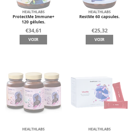
HEALTHLABS
HEALTHLABS
ProtectMe Immune+
RestMe 60 capsules.
120 gélules.
€34,61
€25,32
VOIR
VOIR
HEALTHLABS
HEALTHLABS