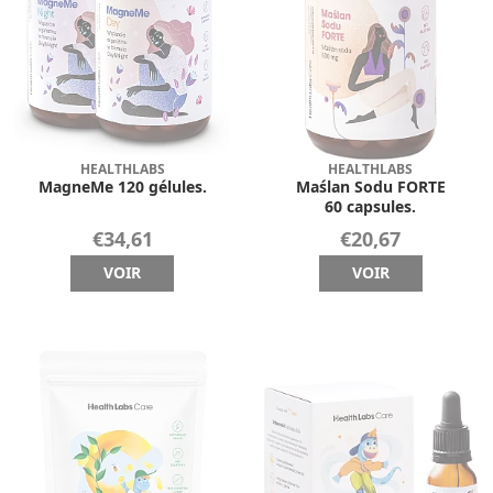
HEALTHLABS
HEALTHLABS
MagneMe 120 gélules.
Maślan Sodu FORTE
60 capsules.
€34,61
€20,67
VOIR
VOIR