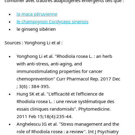
combiner avec d'autres adaptogènes émergents tels que :
la maca péruvienne
le champignon Cordyceps sinensis
le ginseng sibérien
Sources : Yonghong Li et al :
Yonghong Li et al. "Rhodiola rosea L. : an herb
with anti-stress, anti-aging, and
immunostimulating properties for cancer
chemoprevention" Curr Pharmacol Rep. 2017 Dec
; 3(6) : 384-395.
Hung SK et al. "L'efficacité et l'efficience de
Rhodiola rosea L. : une revue systématique des
essais cliniques randomisés". Phytomedicine.
2011 Feb 15;18(4):235-44.
Anghelescu IG et al. "Stress management and the
role of Rhodiola rosea : a review". Int J Psychiatry