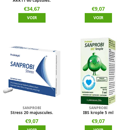
Akk11 60 capsules.
€34,67
€9,07
VOIR
VOIR
SANPROBI
SANPROBI
Stress 20 majuscules.
IBS krople 5 ml
€9,07
€9,07
VOIR
VOIR