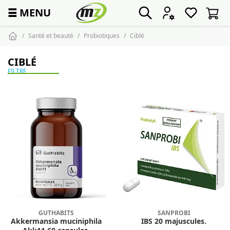
☰
MENU
Santé et beauté
Probiotiques
Ciblé
CIBLÉ
FILTRE
GUTHABITS
SANPROBI
Akkermansia muciniphila
IBS 20 majuscules.