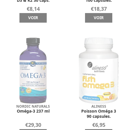
D3 & K2 30 caps.
100 capsules.
€8,14
€18,37
VOIR
VOIR
NORDIC NATURALS
ALINESS
Oméga-3 237 ml
Poisson Oméga 3
90 capsules.
€29,30
€6,95