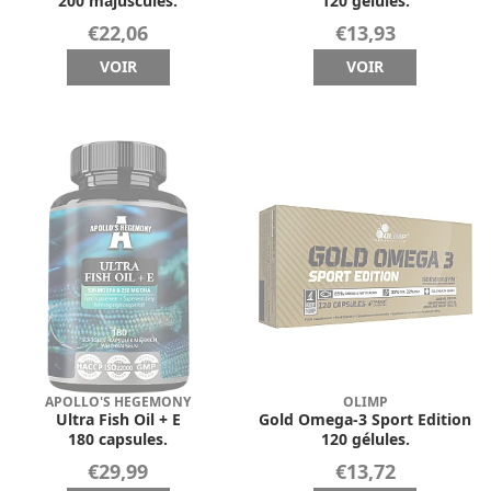
200 majuscules.
120 gélules.
€22,06
€13,93
VOIR
VOIR
APOLLO'S HEGEMONY
OLIMP
Ultra Fish Oil + E
Gold Omega-3 Sport Edition
180 capsules.
120 gélules.
€29,99
€13,72