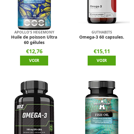
APOLLO'S HEGEMONY
GUTHABITS
Huile de poisson Ultra
Omega-3 60 capsules.
60 gélules
€12,76
€15,11
VOIR
VOIR