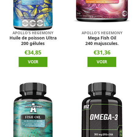
APOLLO'S HEGEMONY
APOLLO'S HEGEMONY
Huile de poisson Ultra
Mega Fish Oil
200 gélules
240 majuscules.
€34,85
€31,36
VOIR
VOIR