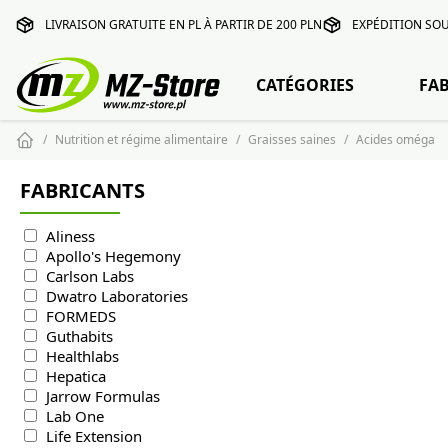
LIVRAISON GRATUITE EN PL À PARTIR DE 200 PLN
EXPÉDITION SOU
CATÉGORIES
FA
Nutrition et régime alimentaire
Graisses saines
Acides oméga
FABRICANTS
Aliness
Apollo's Hegemony
Carlson Labs
Dwatro Laboratories
FORMEDS
Guthabits
Healthlabs
Hepatica
Jarrow Formulas
Lab One
Life Extension