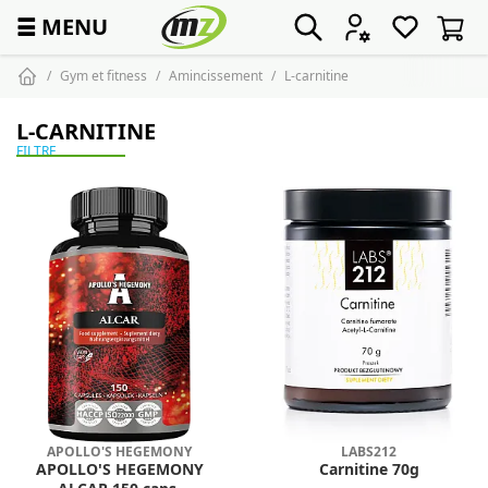
☰
MENU
Gym et fitness
Amincissement
L-carnitine
L-CARNITINE
FILTRE
APOLLO'S HEGEMONY
LABS212
APOLLO'S HEGEMONY
Carnitine 70g