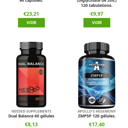
90 capsules.
(Diglycinate de zinc)
120 tabulations.
€23,21
€9,97
VOIR
VOIR
NEEDED SUPPLEMENTS
APOLLO'S HEGEMONY
Dual Balance 60 gélules
ZMP5P 120 gélules.
€8,13
€17,40