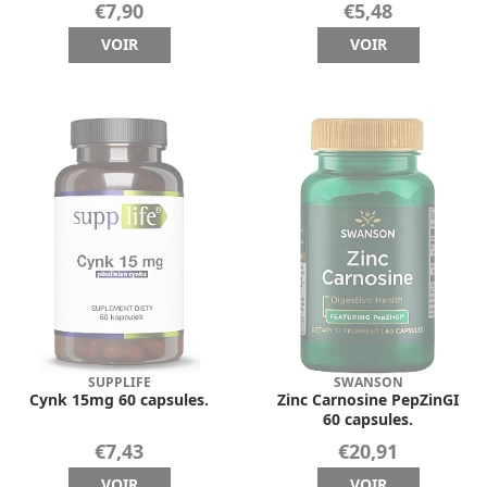
€7,90
€5,48
VOIR
VOIR
SUPPLIFE
SWANSON
Cynk 15mg 60 capsules.
Zinc Carnosine PepZinGI
60 capsules.
€7,43
€20,91
VOIR
VOIR