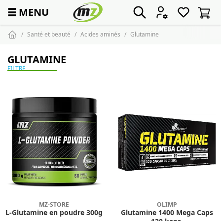
☰
MENU
Santé et beauté
Acides aminés
Glutamine
GLUTAMINE
FILTRE
MZ-STORE
OLIMP
L-Glutamine en poudre 300g
Glutamine 1400 Mega Caps