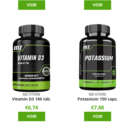
VOIR
VOIR
MZ-STORE
MZ-STORE
Vitamin D3 180 tab.
Potassium 150 caps.
€6,74
€7,88
VOIR
VOIR