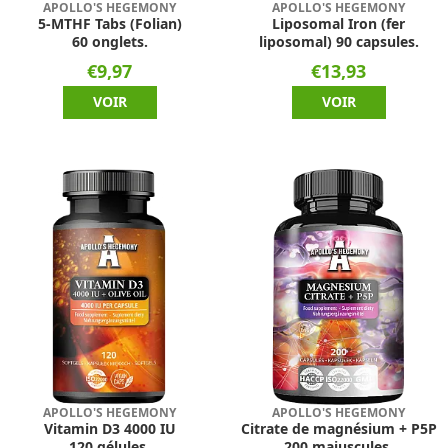
APOLLO'S HEGEMONY
APOLLO'S HEGEMONY
5-MTHF Tabs (Folian)
Liposomal Iron (fer
60 onglets.
liposomal) 90 capsules.
€9,97
€13,93
VOIR
VOIR
APOLLO'S HEGEMONY
APOLLO'S HEGEMONY
Vitamin D3 4000 IU
Citrate de magnésium + P5P
120 gélules.
200 majuscules.