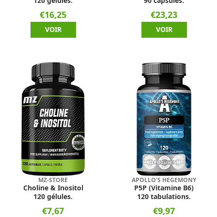
120 gélules.
90 capsules.
€16,25
€23,23
VOIR
VOIR
MZ-STORE
APOLLO'S HEGEMONY
Choline & Inositol
P5P (Vitamine B6)
120 gélules.
120 tabulations.
€7,67
€9,97