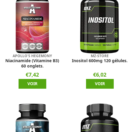
APOLLO'S HEGEMONY
MZ-STORE
Niacinamide (Vitamine B3)
Inositol 600mg 120 gélules.
60 onglets.
€7,42
€6,02
VOIR
VOIR