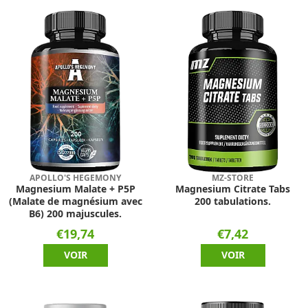
APOLLO'S HEGEMONY
MZ-STORE
Magnesium Malate + P5P
Magnesium Citrate Tabs
(Malate de magnésium avec
200 tabulations.
B6) 200 majuscules.
€19,74
€7,42
VOIR
VOIR