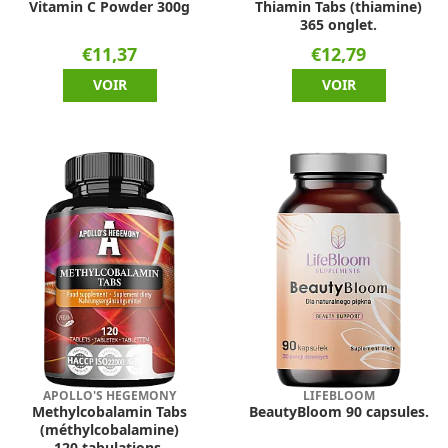
Vitamin C Powder 300g
Thiamin Tabs (thiamine)
365 onglet.
€11,37
€12,79
VOIR
VOIR
APOLLO'S HEGEMONY
LIFEBLOOM
Methylcobalamin Tabs
BeautyBloom 90 capsules.
(méthylcobalamine)
120 tabulations.