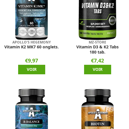
APOLLO'S HEGEMONY
MZ-STORE
Vitamin K2 MK7 60 onglets.
Vitamin D3 & K2 Tabs
180 tab.
€9,97
€7,42
VOIR
VOIR