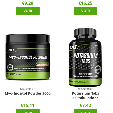
€9,28
€16,25
VOIR
VOIR
MZ-STORE
MZ-STORE
Myo-Inositol Powder 300g
Potassium Tabs
200 tabulations.
€15,11
€7,42