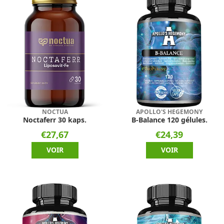
NOCTUA
APOLLO'S HEGEMONY
Noctaferr 30 kaps.
B-Balance 120 gélules.
€27,67
€24,39
VOIR
VOIR