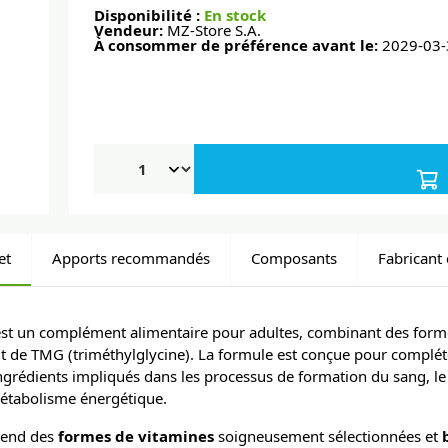
Disponibilité :
En stock
Vendeur:
MZ-Store S.A.
À consommer de préférence avant le:
2029-03-
et
Apports recommandés
Composants
Fabricant 
st un complément alimentaire pour adultes, combinant des forme
ut de TMG (triméthylglycine). La formule est conçue pour complét
ingrédients impliqués dans les processus de formation du sang, l
métabolisme énergétique.
rend des
formes de vitamines
soigneusement sélectionnées et