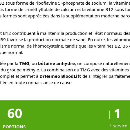
2 sous forme de riboflavine 5'-phosphate de sodium, la vitamin
ous forme de L-méthylfolate de calcium et la vitamine B12 sous f
 formes sont appréciées dans la supplémentation moderne parce 
t B12 contribuent à maintenir la production et l'état normaux de
 B9 favorise la production normale de sang. En outre, les vitamin
lisme normal de l'homocystéine, tandis que les vitamines B2, B6 
que normal.
tée par la
TMG
, ou
bétaïne anhydre
, un composé naturellement
t du groupe méthyle. La combinaison du TMG avec des vitamines B
complet et permet à
DrHemeo BloodLift
de s'intégrer parfaitem
fiée en toute connaissance de cause.
60
1
1 service
PORTIONS