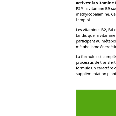
actives
: la
vitamine
B
P5P, la vitamine B9 s
méthylcobalamine. Ces
l'emploi.
Les vitamines B2, B6 e
tandis que la vitamine
participent au métabo
métabolisme énergéti
La formule est complé
processus de transfer
formule un caractère 
supplémentation plani