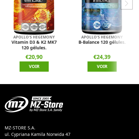
APOLLO'S HEGEMONY
APOLLO'S HEGEMONY
Vitamin D3 & K2 MK7
B-Balance 120 gélules.
120 gélules.
€20,90
€24,39
VOIR
VOIR
MZ-STORE S.A.
ul. Cypriana Kamila Norwida 47