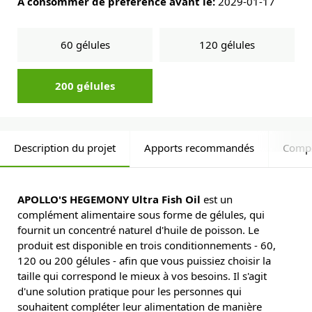
À consommer de préférence avant le:
2029-01-17
60 gélules
120 gélules
200 gélules
Description du projet
Apports recommandés
Comp
APOLLO'S HEGEMONY Ultra Fish Oil
est un
complément alimentaire sous forme de gélules, qui
fournit un concentré naturel d'huile de poisson. Le
produit est disponible en trois conditionnements - 60,
120 ou 200 gélules - afin que vous puissiez choisir la
taille qui correspond le mieux à vos besoins. Il s'agit
d'une solution pratique pour les personnes qui
souhaitent compléter leur alimentation de manière