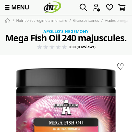
☰
MENU
Nutrition et régime alimentaire
Graisses saines
Acides oméga
APOLLO'S HEGEMONY
Mega Fish Oil 240 majuscules.
0.00 (0 reviews)
♡