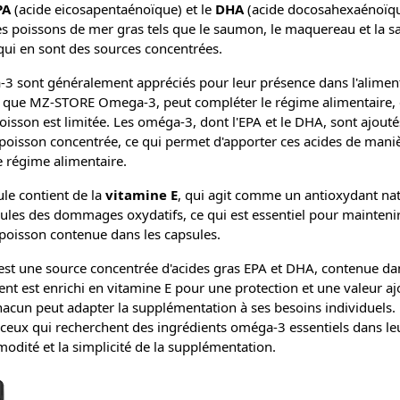
PA
(acide eicosapentaénoïque) et le
DHA
(acide docosahexaénoïque
s poissons de mer gras tels que le saumon, le maquereau et la sa
 qui en sont des sources concentrées.
-3 sont généralement appréciés pour leur présence dans l'alimen
e que MZ-STORE Omega-3, peut compléter le régime alimentaire, e
isson est limitée. Les oméga-3, dont l'EPA et le DHA, sont ajou
poisson concentrée, ce qui permet d'apporter ces acides de maniè
e régime alimentaire.
le contient de la
vitamine E
, qui agit comme un antioxydant nat
lules des dommages oxydatifs, ce qui est essentiel pour maintenir 
e poisson contenue dans les capsules.
est une source concentrée d'acides gras EPA et DHA, contenue dan
nt est enrichi en vitamine E pour une protection et une valeur a
chacun peut adapter la supplémentation à ses besoins individue
r ceux qui recherchent des ingrédients oméga-3 essentiels dans le
modité et la simplicité de la supplémentation.