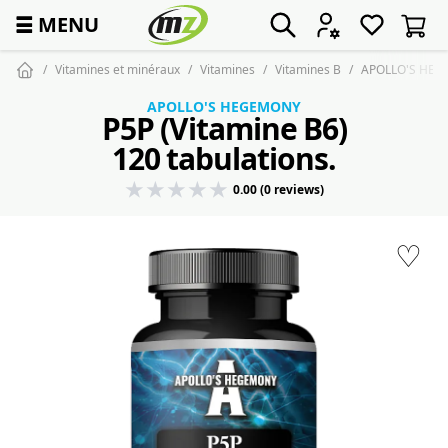
☰
MENU
Vitamines et minéraux
Vitamines
Vitamines B
APOLLO'S HEGE
APOLLO'S HEGEMONY
P5P (Vitamine B6)
120 tabulations.
0.00 (0 reviews)
♡