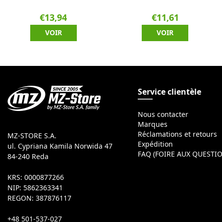
€13,94
€11,61
VOIR
VOIR
Service clientèle
Nous contacter
Marques
Réclamations et retours
MZ-STORE S.A.
Expédition
ul. Cypriana Kamila Norwida 47
FAQ (FOIRE AUX QUESTI
84-240 Reda
KRS: 0000877266
NIP: 5862363341
REGON: 387876117
+48 501-537-027