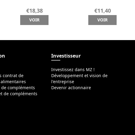
€18,38
€11,40
VOIR
VOIR
ion
Investisseur
Investissez dans MZ !
s contrat de
Développement et vision de
alimentaires
l'entreprise
s de compléments
Devenir actionnaire
 et de compléments