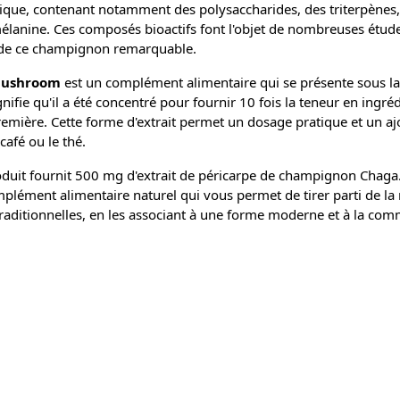
ique, contenant notamment des polysaccharides, des triterpène
élanine. Ces composés bioactifs font l'objet de nombreuses étude
l de ce champignon remarquable.
Mushroom
est un complément alimentaire qui se présente sous la
nifie qu'il a été concentré pour fournir 10 fois la teneur en ingréd
remière. Cette forme d'extrait permet un dosage pratique et un aj
café ou le thé.
duit fournit 500 mg d'extrait de péricarpe de champignon Chaga
plément alimentaire naturel qui vous permet de tirer parti de la 
raditionnelles, en les associant à une forme moderne et à la comm