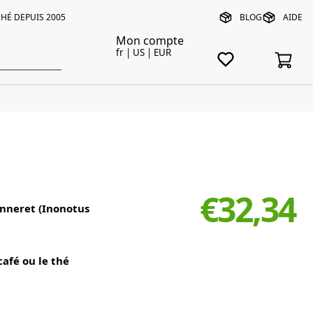
HÉ DEPUIS 2005
BLOG
AIDE
Mon compte
fr | US | EUR
g
€32,34
inneret (Inonotus
café ou le thé