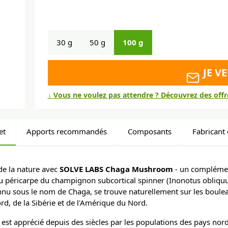
30 g
50 g
100 g
JE V
↓ Vous ne voulez pas attendre ? Découvrez des off
et
Apports recommandés
Composants
Fabricant 
de la nature avec
SOLVE LABS Chaga Mushroom
- un complémen
du péricarpe du champignon subcortical spinner (Inonotus obliq
nu sous le nom de Chaga, se trouve naturellement sur les boulea
ord, de la Sibérie et de l'Amérique du Nord.
t apprécié depuis des siècles par les populations des pays nordi