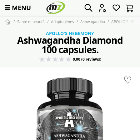
☰
MENU
Santé et beauté
Adaptogènes
Ashwagandha
APOLLO'S HEGE
APOLLO'S HEGEMONY
Ashwagandha Diamond
100 capsules.
0.00 (0 reviews)
♡